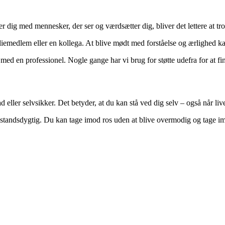
er dig med mennesker, der ser og værdsætter dig, bliver det lettere at tr
iemedlem eller en kollega. At blive mødt med forståelse og ærlighed kan
d en professionel. Nogle gange har vi brug for støtte udefra for at find
ad eller selvsikker. Det betyder, at du kan stå ved dig selv – også når li
tandsdygtig. Du kan tage imod ros uden at blive overmodig og tage imo